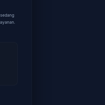
a sedang
layanan.