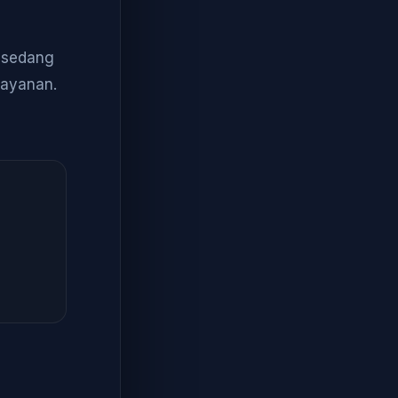
a sedang
layanan.