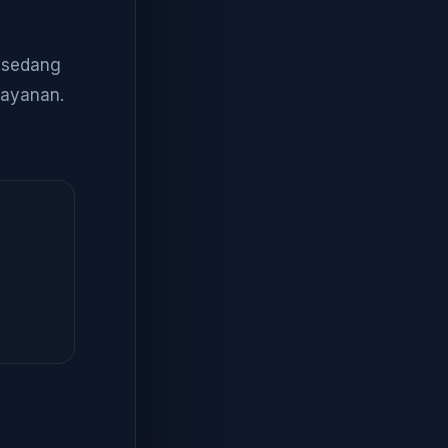
a sedang
layanan.