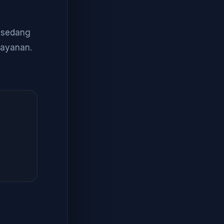
a sedang
layanan.