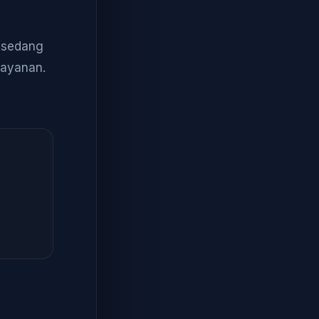
a sedang
layanan.