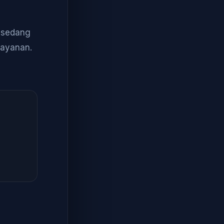
a sedang
layanan.