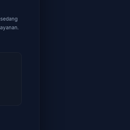
a sedang
layanan.