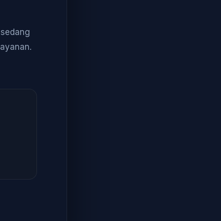
a sedang
layanan.