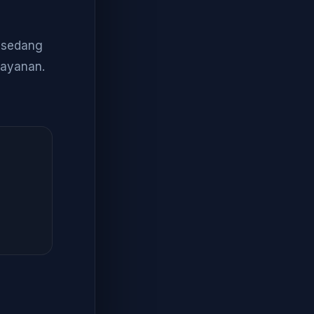
a sedang
layanan.